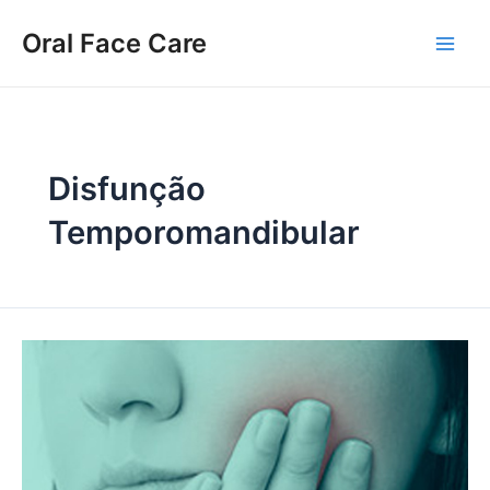
Ir
Main
para
Oral Face Care
Men
o
conteúdo
Disfunção
Temporomandibular