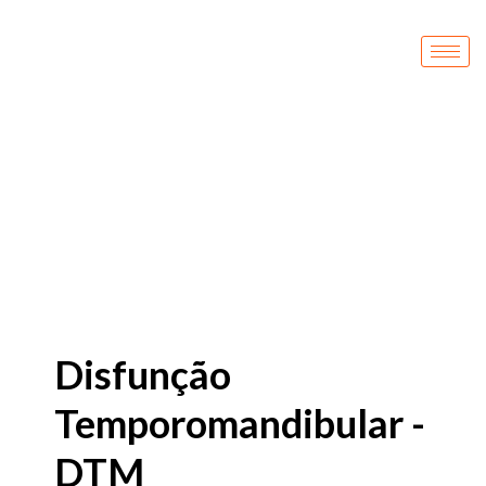
Ir
para
o
conteúdo
Disfunção
Temporomandibular -
DTM