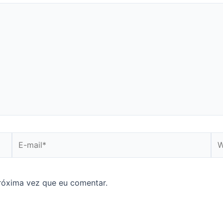
E-
We
mail*
róxima vez que eu comentar.