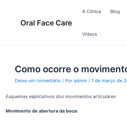
Ir
Navegação
para
de
A Clínica
Blog
o
Post
Oral Face Care
conteúdo
Vídeos
Como ocorre o movimento
Deixe um comentário
/ Por
admin
/
1 de março de 2
Esquemas esplicativos dos movimentos articulares
Movimento de abertura da boca: