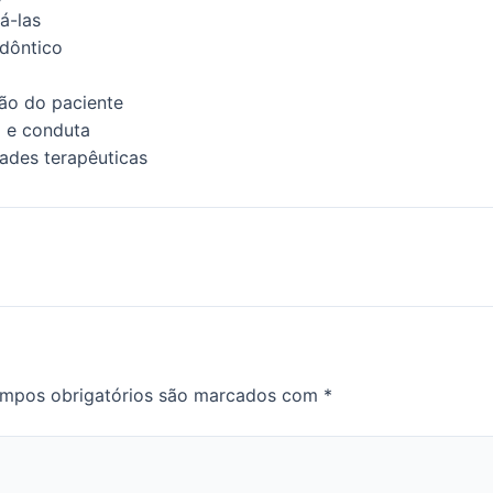
á-las
dôntico
ão do paciente
o e conduta
dades terapêuticas
mpos obrigatórios são marcados com
*