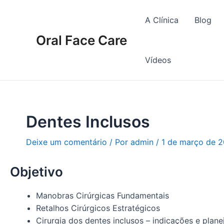
Ir
Navegação
para
de
A Clínica
Blog
o
Post
Oral Face Care
conteúdo
Vídeos
Dentes Inclusos
Deixe um comentário
/ Por
admin
/
1 de março de 2
Objetivo
Manobras Cirúrgicas Fundamentais
Retalhos Cirúrgicos Estratégicos
Cirurgia dos dentes inclusos – indicações e plan