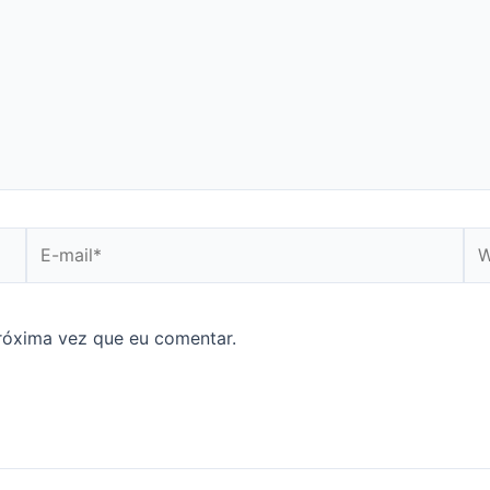
E-
We
mail*
róxima vez que eu comentar.